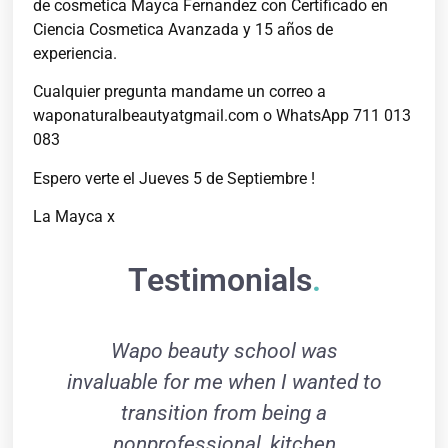
de cosmetica Mayca Fernandez con Certificado en
Ciencia Cosmetica Avanzada y 15 años de
experiencia.
Cualquier pregunta mandame un correo a
waponaturalbeautyatgmail.com o WhatsApp 711 013
083
Espero verte el Jueves 5 de Septiembre !
La Mayca x
Testimonials
.
Wapo beauty school was
I
invaluable for me when I wanted to
transition from being a
pr
nonprofessional, kitchen
gi